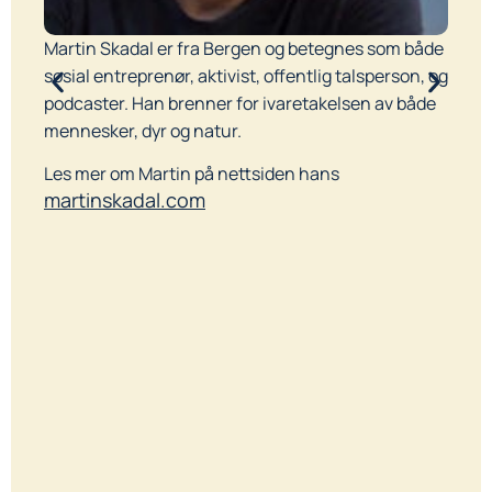
Martin Skadal er fra Bergen og betegnes som både
E
sosial entreprenør, aktivist, offentlig talsperson, og
D
podcaster. Han brenner for ivaretakelsen av både
mennesker, dyr og natur.
av
H
Les mer om Martin på nettsiden hans
h
martinskadal.com
s
e
b
g
un
S
f
ng
f
h
r
b
”.
h
H
i