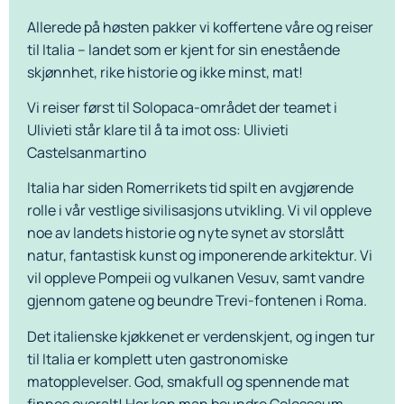
Allerede på høsten pakker vi koffertene våre og reiser
til Italia – landet som er kjent for sin enestående
skjønnhet, rike historie og ikke minst, mat!
Vi reiser først til Solopaca-området der teamet i
Ulivieti står klare til å ta imot oss: Ulivieti
Castelsanmartino
Italia har siden Romerrikets tid spilt en avgjørende
rolle i vår vestlige sivilisasjons utvikling. Vi vil oppleve
noe av landets historie og nyte synet av storslått
natur, fantastisk kunst og imponerende arkitektur. Vi
vil oppleve Pompeii og vulkanen Vesuv, samt vandre
gjennom gatene og beundre Trevi-fontenen i Roma.
Det italienske kjøkkenet er verdenskjent, og ingen tur
til Italia er komplett uten gastronomiske
matopplevelser. God, smakfull og spennende mat
finnes overalt! Her kan man beundre Colosseum