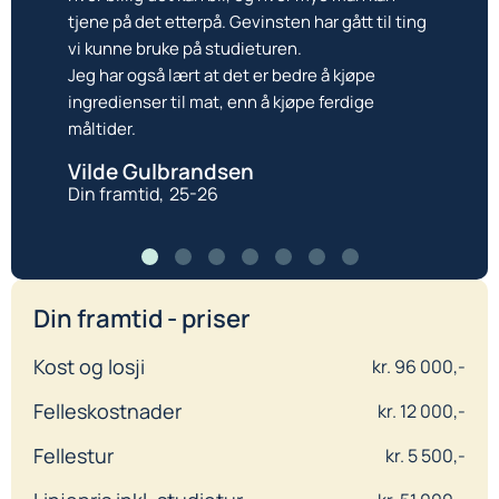
fellesskapsopplevelse der jeg kom nærmer de i
tjene på det etterpå. Gevinsten har gått til ting
tjene på det etterpå. Gevinsten har gått til ting
klassen.
vi kunne bruke på studieturen.
vi kunne bruke på studieturen.
Jeg har også lært at det er bedre å kjøpe
Jeg har også lært at det er bedre å kjøpe
Studieturen var en kjempefin opplevelse og
ingredienser til mat, enn å kjøpe ferdige
ingredienser til mat, enn å kjøpe ferdige
det er minner for livet!
måltider.
måltider.
Anneli Aslaksen
Vilde Gulbrandsen
Vilde Gulbrandsen
Din framtid,
24-25
Din framtid,
Din framtid,
25-26
25-26
Din framtid - priser
Kost og losji
kr. 96 000,-
Felleskostnader
kr. 12 000,-
Fellestur
kr. 5 500,-