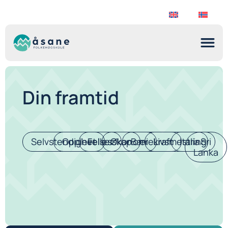
Din framtid
Selvstendighet
Opplevelser
Fellesskap
Økonomi
Bærekraft
Livsmestring
Italia
Sri
Lanka