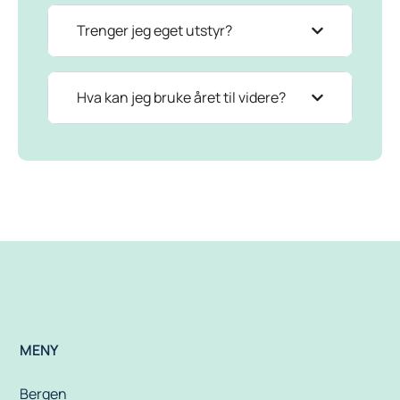
Trenger jeg eget utstyr?
Hva kan jeg bruke året til videre?
MENY
Bergen