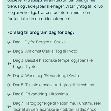
opplever vi tradisjonell arkitektur; templer, gamle
trehus og vakre japanske hager. Vi tar lyntog til Tokyo
– og er vi heldige treffer studieturen midt i den
fantastiske kirsebærblomstringen!
Forslag til program dag for dag:
Dag 1: Fly fra Bergen til Osaka
Dag 2: Ankomst Osaka. Tog til Kyoto
Dag 3: Besøke historiske tempel og japanske
hager i Kyoto
Dag 4: Workshop/Fri vandring i Kyoto
Dag 5: Ta shinkansen-hurtigtog til Hiroshima
Dag 6: Fri vandring i Hiroshima
Dag 7: Ta tog og ferge til Naoshima. Kunstmuseer
tegnet av den japanske arkitekten Tadao Ando