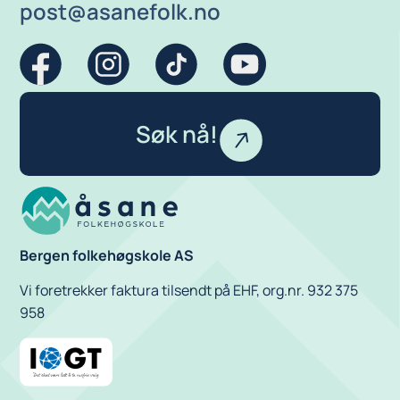
post@asanefolk.no
Søk nå!
Bergen folkehøgskole AS
Vi foretrekker faktura tilsendt på EHF, org.nr. 932 375
958