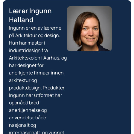
Lærer Ingunn
Halland
Ingunn er en av lærerne
på Arkitektur og design.
Hun har master i
industridesign fra
Arkitektskolen i Aarhus, og
har designet for
anerkjente firmaer innen
arkitektur og
produktdesign. Produkter
Ingunn har utformet har
oppnådd bred
anerkjennelse og
anvendelse både
nasjonalt og
internasjonalt, og vunnet