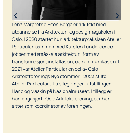
K
Lena Margrethe Hoen Berge er arkitekt med
u
an
utdannelse fra Arkitektur- og designhøgskolen i
O
Oslo. I 2020 startet hun arkitekturpraksisen Atelier
a
.
Particular, sammen med Karsten Lunde, der de
m
jobber med småskala arkitektur i form av
m
transformasjon, installasjon, og kommunikasjon. I
i
2021 var Atelier Particular en del av Oslo
j
Arkitektforenings Nye stemmer. I 2023 stilte
u
Atelier Particular ut tre tegninger i utstillingen
t
Hånd og Maskin på Nasjonalmuseet. I tillegg er
r
hun engasjert i Oslo Arkitektforening, der hun
A
sitter som koordinator av foreningen.
N
t
N