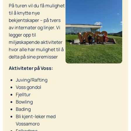
På turen vil du få mulighet
til å knytte nye
bekjentskaper – på tvers
av internater og linjer. Vi
legger opp til
miljøskapende aktiviteter
hvor alle har mulighet til å
delta på sine premisser
Aktiviteter på Voss:
Juving/Rafting
Voss gondol
Fjelltur
Bowling
Bading
Bli kjent-leker med
Vossamoro
Folkedans